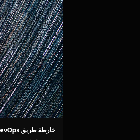
خارطة طريق DevOps لعام 2025: دليل شامل للمبتدئين والمحترفين المتوسطين