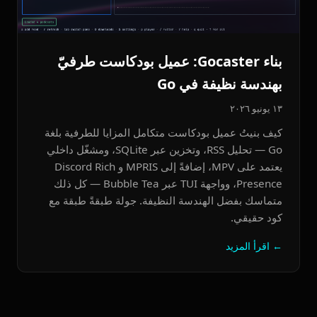
بناء Gocaster: عميل بودكاست طرفيّ
بهندسة نظيفة في Go
١٣ يونيو ٢٠٢٦
كيف بنيتُ عميل بودكاست متكامل المزايا للطرفية بلغة
Go — تحليل RSS، وتخزين عبر SQLite، ومشغّل داخلي
يعتمد على MPV، إضافةً إلى MPRIS و Discord Rich
Presence، وواجهة TUI عبر Bubble Tea — كل ذلك
متماسك بفضل الهندسة النظيفة. جولة طبقةً طبقة مع
كود حقيقي.
← اقرأ المزيد