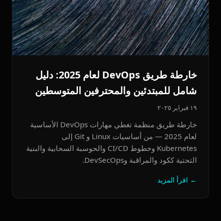
خارطة طريق DevOps لعام 2025: دليل
شامل للمبتدئين والمحترفين المتوسطين
١٩ فبراير ٢٠٢٥
خارطة طريق منظمة تغطي مهارات DevOps الأساسية
لعام 2025 — من أساسيات Linux و Git إلى
Kubernetes وخطوط CI/CD والحوسبة السحابية والبنية
التحتية ككود والمراقبة وDevSecOps.
← اقرأ المزيد