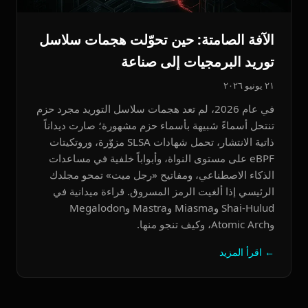
الآفة الصامتة: حين تحوّلت هجمات سلاسل
توريد البرمجيات إلى صناعة
٢١ يونيو ٢٠٢٦
في عام 2026، لم تعد هجمات سلاسل التوريد مجرد حزم
تنتحل أسماءً شبيهة بأسماء حزم مشهورة؛ صارت ديداناً
ذاتية الانتشار، تحمل شهادات SLSA مزوّرة، وروتكيتات
eBPF على مستوى النواة، وأبواباً خلفية في مساعدات
الذكاء الاصطناعي، ومفاتيح «رجل ميت» تمحو مجلدك
الرئيسي إذا ألغيت الرمز المسروق. قراءة ميدانية في
Shai-Hulud وMiasma وMastra وMegalodon
وAtomic Arch، وكيف تنجو منها.
← اقرأ المزيد