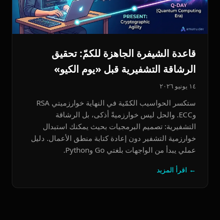
قاعدة الشيفرة الجاهزة للكمّ: تحقيق
الرشاقة التشفيرية قبل «يوم الكيو»
١٤ يونيو ٢٠٢٦
ستكسر الحواسيب الكمّية في النهاية خوارزميتي RSA
وECC. والحل ليس خوارزميةً أذكى، بل الرشاقة
التشفيرية: تصميم البرمجيات بحيث يمكنك استبدال
خوارزمية التشفير دون إعادة كتابة منطق الأعمال. دليل
عملي يبدأ من الواجهات بلغتي Go وPython.
← اقرأ المزيد